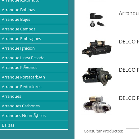
Arranque Automotor
Arranque Bobinas
Arranqu
Arranque Bujes
Arranque Campos
Arranque Embragues
DELCO 
Arranque Ignicion
Arranque Linea Pesada
Arranque PiÃ±ones
DELCO 
Arranque PortacarbÃ³n
Arranque Reductores
Arranques
DELCO 
Arranques Carbones
Arranques NeumÃ¡ticos
Balizas
Consultar Productos:
Baterias