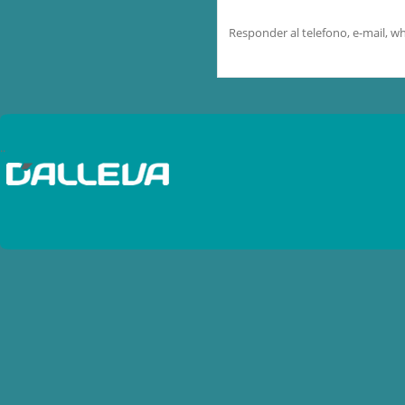
Baterias Autos y Camiones
Responder al telefono, e-mail, 
Baterias Cargadores
Baterias Estacionarias - Solar
Baterias Motos
Baterias Pinzas
..
Baterias Probadores
Baterias Terminales
Baterias Traccion
Baterias UPS - VRLA
Bobinas de IgniciÃ³n
Bocinas
Bombas de combustibles
Bujias Diesel
Bujias Industriales