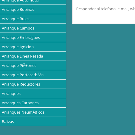
Arranque Automotor
Responder al telefono, e-mail, 
Arranque Bobinas
Arranque Bujes
Arranque Campos
Arranque Embragues
Arranque Ignicion
Arranque Linea Pesada
Arranque PiÃ±ones
Arranque PortacarbÃ³n
Arranque Reductores
Arranques
Arranques Carbones
Arranques NeumÃ¡ticos
Balizas
Baterias