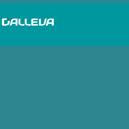
Baterias Autos y Camiones
..
Baterias Cargadores
Baterias Estacionarias - Solar
Baterias Motos
Baterias Pinzas
Baterias Probadores
Baterias Terminales
Baterias Traccion
Baterias UPS - VRLA
Bobinas de IgniciÃ³n
Bocinas
Bombas de combustibles
Bujias Diesel
Bujias Industriales