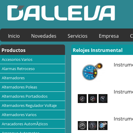
Inicio
Novedades
Servicios
Empresa
C
Productos
Relojes Instrumental
Accesorios Varios
Instrume
Alarmas Retroceso
Alternadores
Alternadores Poleas
Instrume
Alternadores Portadiodos
Alternadores Regulador Voltaje
Alternadores Varios
Instrum
Arracadores AutomÃ¡ticos