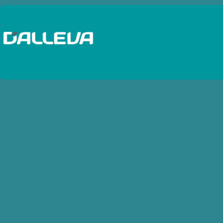
Baterias Autos y Camiones
..
Baterias Cargadores
Baterias Estacionarias - Solar
Baterias Motos
Baterias Pinzas
Baterias Probadores
Baterias Terminales
Baterias Traccion
Baterias UPS - VRLA
Bobinas de IgniciÃ³n
Bocinas
Bombas de combustibles
Bujias Diesel
Bujias Industriales