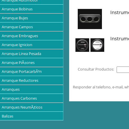
Arranque Automotor
Arranque Bobinas
Instrum
Arranque Bujes
Arranque Campos
Arranque Embragues
Instrum
Arranque Ignicion
Arranque Linea Pesada
Arranque PiÃ±ones
Consultar Productos:
Arranque PortacarbÃ³n
Arranque Reductores
Responder al telefono, e-mail, 
Arranques
Arranques Carbones
Arranques NeumÃ¡ticos
Balizas
Baterias