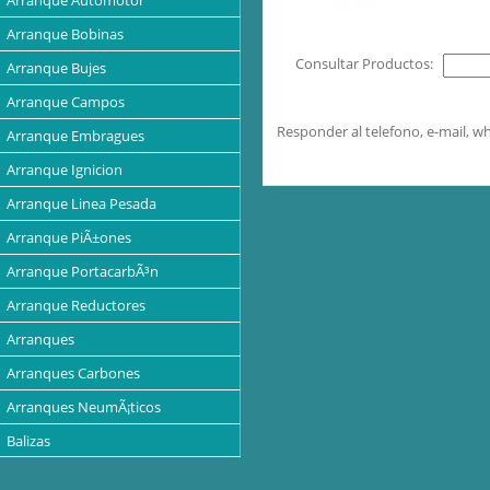
Arranque Automotor
Arranque Bobinas
Consultar Productos:
Arranque Bujes
Arranque Campos
Responder al telefono, e-mail, 
Arranque Embragues
Arranque Ignicion
Arranque Linea Pesada
Arranque PiÃ±ones
Arranque PortacarbÃ³n
Arranque Reductores
Arranques
Arranques Carbones
Arranques NeumÃ¡ticos
Balizas
Baterias