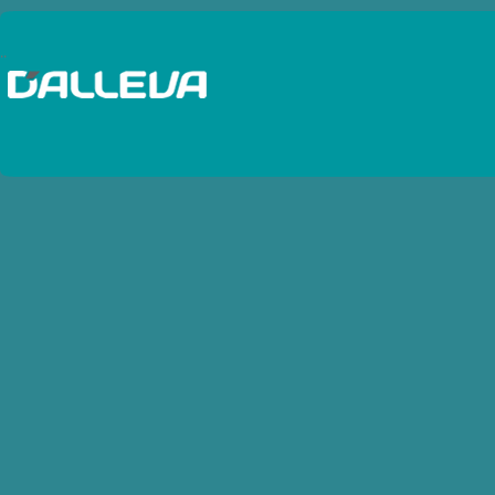
Baterias Autos y Camiones
..
Baterias Cargadores
Baterias Estacionarias - Solar
Baterias Motos
Baterias Pinzas
Baterias Probadores
Baterias Terminales
Baterias Traccion
Baterias UPS - VRLA
Bobinas de IgniciÃ³n
Bocinas
Bombas de combustibles
Bujias Diesel
Bujias Industriales