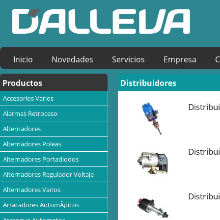
Inicio
Novedades
Servicios
Empresa
C
Productos
Distribuidores
Accesorios Varios
Distrib
Alarmas Retroceso
Alternadores
Alternadores Poleas
Distribu
Alternadores Portadiodos
Alternadores Regulador Voltaje
Alternadores Varios
Distrib
Arracadores AutomÃ¡ticos