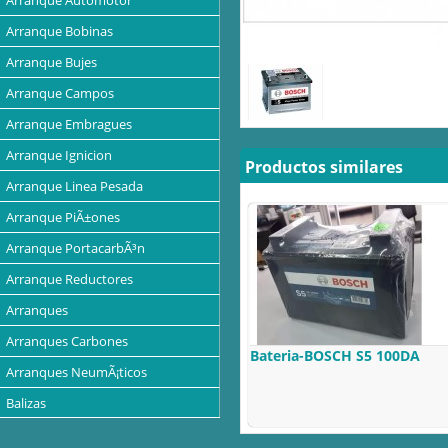
Arranque Automotor
Arranque Bobinas
Arranque Bujes
Arranque Campos
Arranque Embragues
Arranque Ignicion
Productos similares
Arranque Linea Pesada
Arranque PiÃ±ones
Arranque PortacarbÃ³n
Arranque Reductores
Arranques
Arranques Carbones
Bateria-BOSCH S5 100DA
Arranques NeumÃ¡ticos
Balizas
Baterias