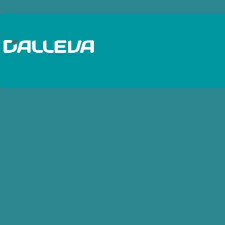
Baterias Autos y Camiones
Baterias Cargadores
..
Baterias Estacionarias - Solar
Baterias Motos
Baterias Pinzas
Baterias Probadores
Baterias Terminales
Baterias Traccion
Baterias UPS - VRLA
Bobinas de IgniciÃ³n
Bocinas
Bombas de combustibles
Bujias Diesel
Bujias Industriales