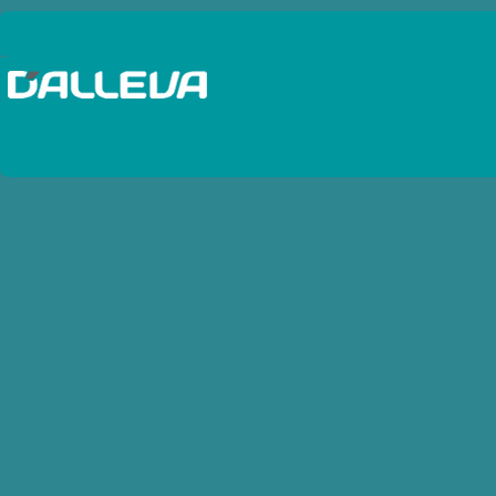
Baterias Autos y Camiones
..
Baterias Cargadores
Baterias Estacionarias - Solar
Baterias Motos
Baterias Pinzas
Baterias Probadores
Baterias Terminales
Baterias Traccion
Baterias UPS - VRLA
Bobinas de IgniciÃ³n
Bocinas
Bombas de combustibles
Bujias Diesel
Bujias Industriales