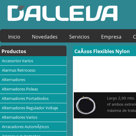
Inicio
Novedades
Servicios
Empresa
C
Productos
CaÃ±os Flexibles Nylon
Accesorios Varios
Alarmas Retroceso
Alternadores
Alternadores Poleas
Alternadores Portadiodos
Alternadores Regulador Voltaje
Alternadores Varios
Arracadores AutomÃ¡ticos