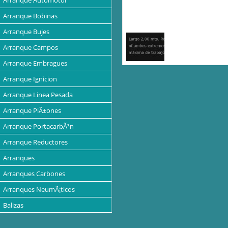
Arranque Automotor
Arranque Bobinas
Arranque Bujes
Arranque Campos
Arranque Embragues
Arranque Ignicion
Arranque Linea Pesada
Arranque PiÃ±ones
Arranque PortacarbÃ³n
Arranque Reductores
Arranques
Arranques Carbones
Arranques NeumÃ¡ticos
Balizas
Baterias