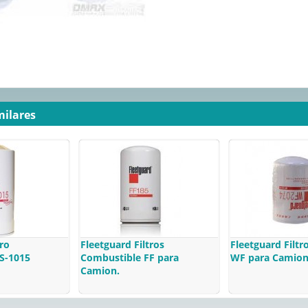
milares
tro
Fleetguard Filtros
Fleetguard Filtr
S-1015
Combustible FF para
WF para Camion
Camion.