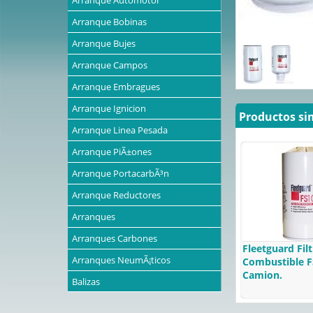
Arranque Automotor
Arranque Bobinas
Arranque Bujes
Arranque Campos
Arranque Embragues
Arranque Ignicion
Productos si
Arranque Linea Pesada
Arranque PiÃ±ones
Arranque PortacarbÃ³n
Arranque Reductores
Arranques
Arranques Carbones
Fleetguard Fil
Arranques NeumÃ¡ticos
Combustible F
Camion.
Balizas
Baterias