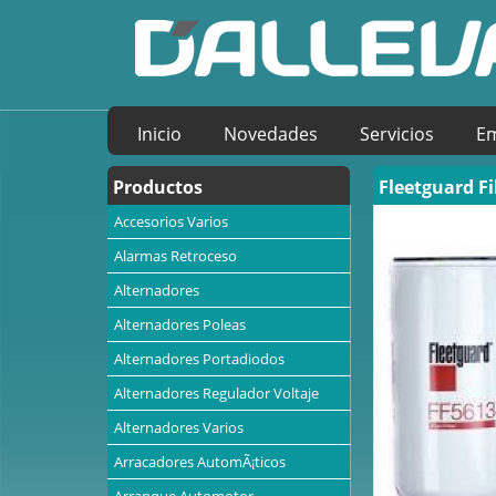
Inicio
Novedades
Servicios
E
Productos
Fleetguard Fi
Accesorios Varios
Alarmas Retroceso
Alternadores
Alternadores Poleas
Alternadores Portadiodos
Alternadores Regulador Voltaje
Alternadores Varios
Arracadores AutomÃ¡ticos