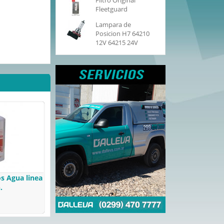
Filtro Original
Fleetguard
Lampara de
Posicion H7 64210
12V 64215 24V
os Agua linea
.